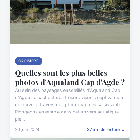
CROISIÈRE
Quelles sont les plus belles
photos d'Aqualand Cap d'Agde ?
Au sein des paysages ensoleillés d'Aqualand Cap
d'Agde se cachent des trésors visuels captivants à
découvrir à travers des photographies saisissantes.
Plongeons ensemble dans cet univers aquatique
ple...
26 juin 2024
37 min de lecture →