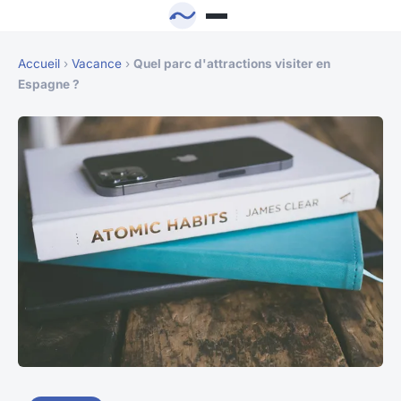
Accueil
›
Vacance
›
Quel parc d'attractions visiter en
Espagne ?